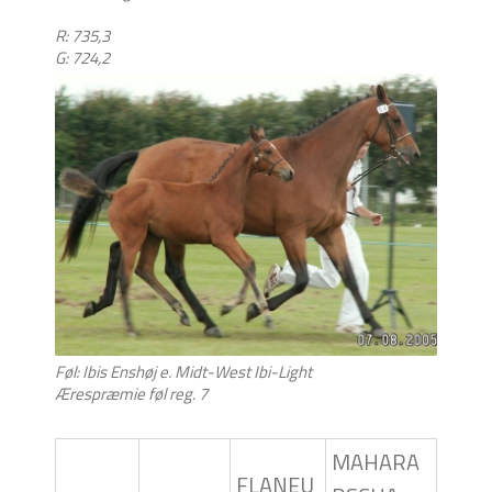
R: 735,3
G: 724,2
Føl: Ibis Enshøj e. Midt-West Ibi-Light
Ærespræmie føl reg. 7
MAHARA
FLANEU