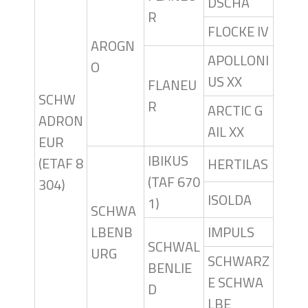
DSCHA
R
FLOCKE IV
AROGN
APOLLONI
O
US XX
FLANEU
SCHW
R
ARCTIC G
ADRON
AIL XX
EUR
IBIKUS
(ETAF 8
HERTILAS
(TAF 670
304)
ISOLDA
1)
SCHWA
LBENB
IMPULS
SCHWAL
URG
SCHWARZ
BENLIE
E SCHWA
D
LBE