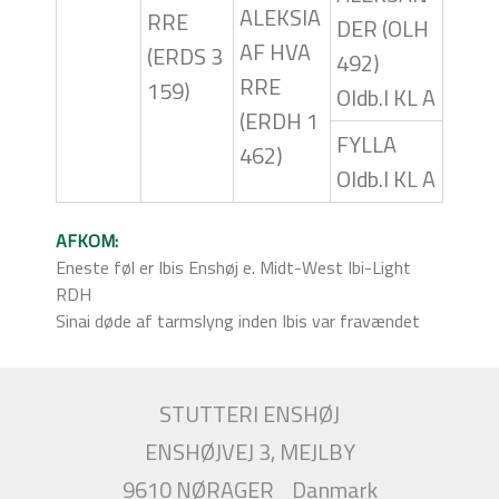
ALEKSIA
RRE
DER (OLH
AF HVA
(ERDS 3
492)
RRE
159)
Oldb.I KL A
(ERDH 1
FYLLA
462)
Oldb.I KL A
AFKOM:
Eneste føl er Ibis Enshøj e. Midt-West Ibi-Light
RDH
Sinai døde af tarmslyng inden Ibis var fravændet
STUTTERI ENSHØJ
ENSHØJVEJ 3, MEJLBY
9610 NØRAGER
Danmark