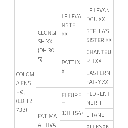
LE LEVAN
LE LEVA
DOU XX
NSTELL
STELLA'S
CLONGI
XX
SISTER XX
SH XX
(DH 30
CHANTEU
5)
R II XX
PATTI X
X
EASTERN
COLOM
FAIRY XX
A ENS
HØJ
FLORENTI
FLEURE
(EDH 2
NER II
T
733)
(DH 154)
LITANEI
FATIMA
AF HVA
ALEKSAN