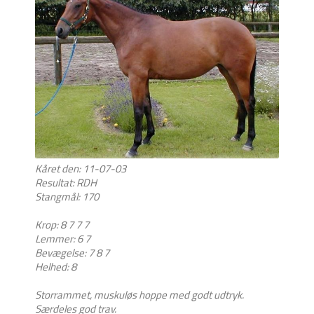
Kåret den: 11-07-03
Resultat: RDH
Stangmål: 170
Krop: 8 7 7 7
Lemmer: 6 7
Bevægelse: 7 8 7
Helhed: 8
Storrammet, muskuløs hoppe med godt udtryk.
Særdeles god trav.