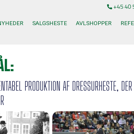
+45 40 
NYHEDER
SALGSHESTE
AVLSHOPPER
REF
ÅL:
ENTABEL PRODUKTION AF DRESSURHESTE, DER 
ER